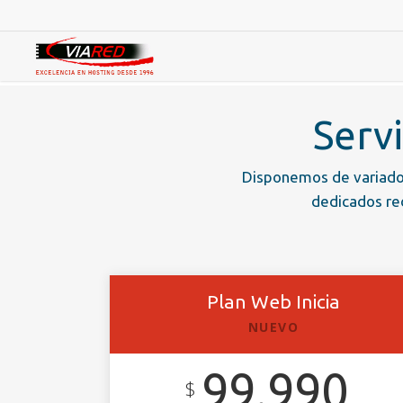
Skip
to
main
content
Serv
Disponemos de variados
dedicados red
Plan Web Inicia
NUEVO
99.990
$