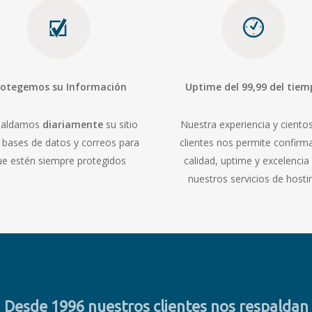
rotegemos su Información
Uptime del 99,99 del tie
paldamos
diariamente
su sitio
Nuestra experiencia y ciento
 bases de datos y correos para
clientes nos permite confirma
ue estén siempre protegidos
calidad, uptime y excelencia
nuestros servicios de hosti
Desde 1996 nuestros clientes nos respaldan