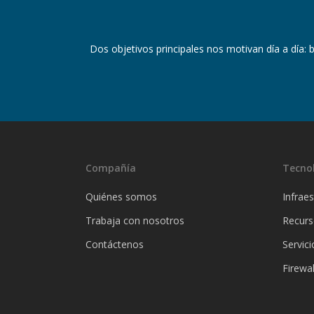
Dos objetivos principales nos motivan día a día: 
Compañía
Tecno
Quiénes somos
Infraes
Trabaja con nosotros
Recur
Contáctenos
Servici
Firewal