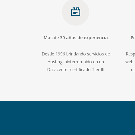
Más de 30 años de experiencia
P
Desde 1996 brindando servicios de
Res
Hosting ininterrumpido en un
web,
Datacenter certificado Tier III
q