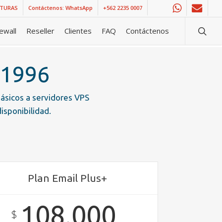
CTURAS
Contáctenos: WhatsApp
+562 2235 0007
whatsapp
email
searc
rewall
Reseller
Clientes
FAQ
Contáctenos
 1996
ásicos a
servidores VPS
isponibilidad.
Plan Email Plus+
108.000
$