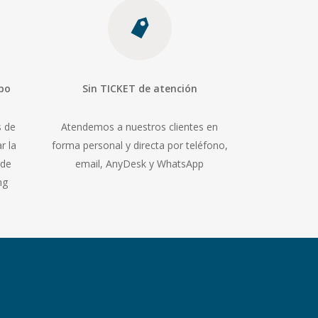
mpo
Sin TICKET de atención
s de
Atendemos a nuestros clientes en
r la
forma personal y directa por teléfono,
 de
email, AnyDesk y WhatsApp
ng