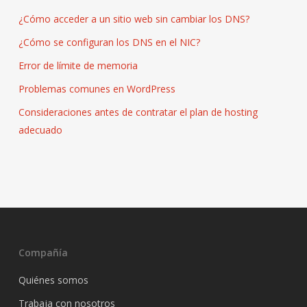
¿Cómo acceder a un sitio web sin cambiar los DNS?
¿Cómo se configuran los DNS en el NIC?
Error de límite de memoria
Problemas comunes en WordPress
Consideraciones antes de contratar el plan de hosting
adecuado
Compañía
Quiénes somos
Trabaja con nosotros