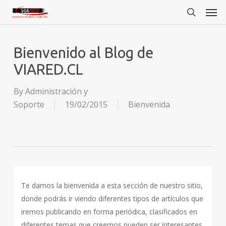
Men
Skip
to
search
main
content
Bienvenido al Blog de
VIARED.CL
By
Administración y
Soporte
19/02/2015
Bienvenida
Te damos la bienvenida a esta sección de nuestro sitio,
donde podrás ir viendo diferentes tipos de artículos que
iremos publicando en forma periódica, clasificados en
diferentes temas que creemos pueden ser interesantes