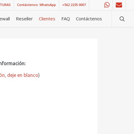
CTURAS
Contáctenos: WhatsApp
+562 2235 0007
whatsapp
email
searc
rewall
Reseller
Clientes
FAQ
Contáctenos