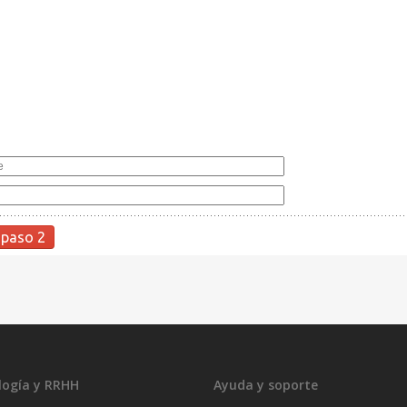
logía y RRHH
Ayuda y soporte