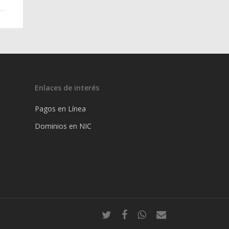
Enlaces de interés
Pagos en Línea
Dominios en NIC
twitter
facebook
whatsapp
email