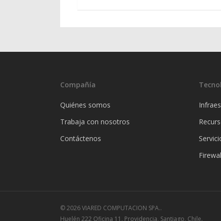
Compañía
Tecno
Quiénes somos
Infraes
Trabaja con nosotros
Recur
Contáctenos
Servici
Firewal
© 2026 VIARED COMPUTACION SPA..
Huelén 222 Oficina 11, Providencia, Santiago, Chile.