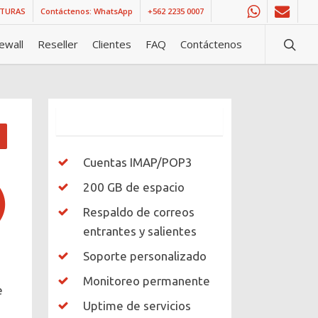
CTURAS
Contáctenos: WhatsApp
+562 2235 0007
whatsapp
email
searc
rewall
Reseller
Clientes
FAQ
Contáctenos
Cuentas IMAP/POP3
200 GB de espacio
Respaldo de correos
entrantes y salientes
Soporte personalizado
Monitoreo permanente
e
Uptime de servicios