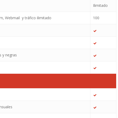
Ilimitado
m, Webmail y tráfico ilimitado
100
s y negras
nsuales