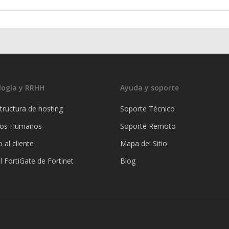
logía y RRHH
Ayuda y soporte
tructura de hosting
Soporte Técnico
sos Humanos
Soporte Remoto
o al cliente
Mapa del Sitio
l FortiGate de Fortinet
Blog