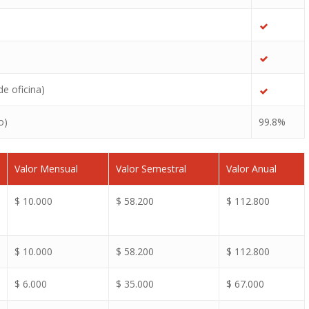
de oficina)
o)
99.8%
Valor Mensual
Valor Semestral
Valor Anual
$ 10.000
$ 58.200
$ 112.800
$ 10.000
$ 58.200
$ 112.800
$ 6.000
$ 35.000
$ 67.000