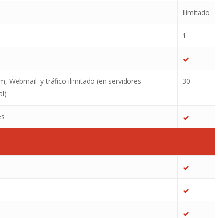
Ilimitado
1
m, Webmail y tráfico ilimitado (en servidores
30
al)
es