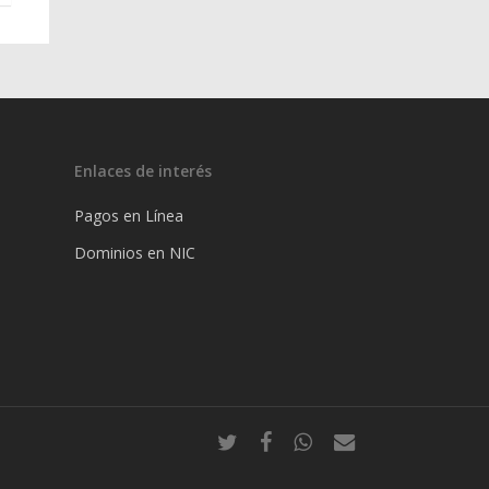
Enlaces de interés
Pagos en Línea
Dominios en NIC
twitter
facebook
whatsapp
email