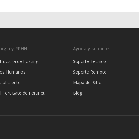
logía y RRHH
Ayuda y soporte
tructura de hosting
Soporte Técnico
sos Humanos
Soporte Remoto
o al cliente
Mapa del Sitio
l FortiGate de Fortinet
Blog