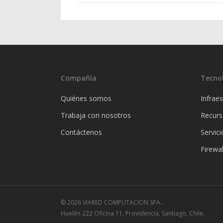
Compañía
Tecno
Quiénes somos
Infraes
Trabaja con nosotros
Recur
Contáctenos
Servici
Firewal
© 2026 VIARED COMPUTACION SPA..
Huelén 222 Oficina 11, Providencia, Santiago, Chile.